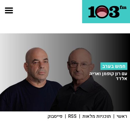
חמש בערב
עם רון קופמן ואריה
אלדד
ראשי
|
תוכניות מלאות
|
RSS
|
פייסבוק