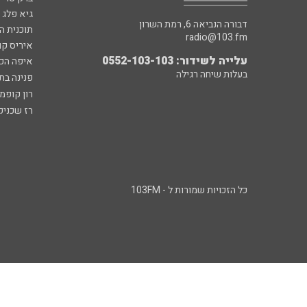
גיא פלג
דבורה הנביאה 6, רמת השרון
תוכנית ה
radio@103.fm
איריס קו
עלייה לשידור: 0552-103-103
איפה הכ
בעלות שיחה רגילה
פנינה בת
רון קופמ
רז שכניק
כל הזכויות שמורות ל - 103FM