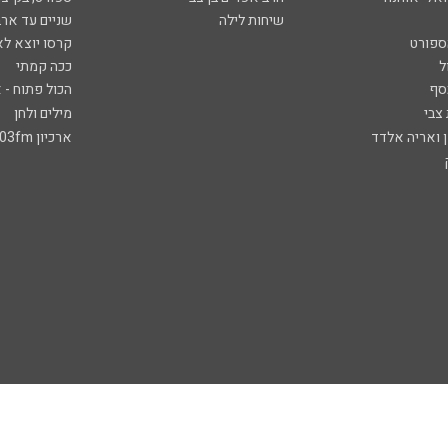
שיחות לילה
שניים עד ארב
ספורט
קרסו יוצא לא
ל
ככה קמתי
סף
הכול פתוח - א
 צבי
מילים ולחן
ן ואריה אלדד
ארכיון 103fm