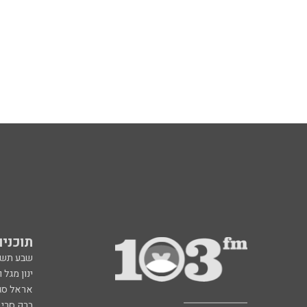
תוכניות fm
שבע תש
ינון מגל 
אראל סג"
ברק סרי 