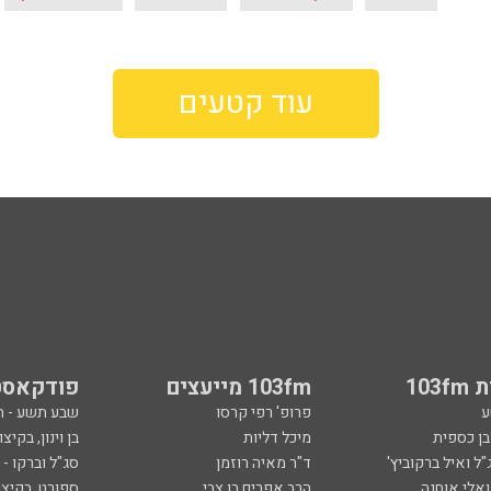
עוד קטעים
103
103fm מייעצים
פודקאסט
ע
פרופ' רפי קרסו
שבע תשע - 
ובן כספית
מיכל דליות
בן וינון, בקיצו
ל ואיל ברקוביץ'
ד"ר מאיה רוזמן
סג"ל וברקו -
ואלי אוחנה
הרב אפרים בן צבי
ספורט, בקיצו