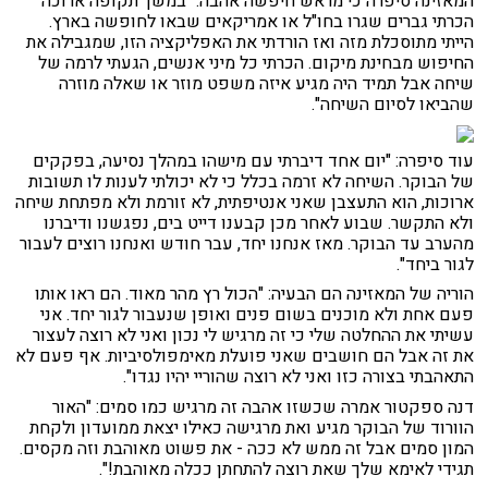
המאזינה סיפרה כי מראש חיפשה אהבה: "במשך תקופה ארוכה
הכרתי גברים שגרו בחו"ל או אמריקאים שבאו לחופשה בארץ.
הייתי מתוסכלת מזה ואז הורדתי את האפליקציה הזו, שמגבילה את
החיפוש מבחינת מיקום. הכרתי כל מיני אנשים, הגעתי לרמה של
שיחה אבל תמיד היה מגיע איזה משפט מוזר או שאלה מוזרה
שהביאו לסיום השיחה".
עוד סיפרה: "יום אחד דיברתי עם מישהו במהלך נסיעה, בפקקים
של הבוקר. השיחה לא זרמה בכלל כי לא יכולתי לענות לו תשובות
ארוכות, הוא התעצבן שאני אנטיפתית, לא זורמת ולא מפתחת שיחה
ולא התקשר. שבוע לאחר מכן קבענו דייט בים, נפגשנו ודיברנו
מהערב עד הבוקר. מאז אנחנו יחד, עבר חודש ואנחנו רוצים לעבור
לגור ביחד".
הוריה של המאזינה הם הבעיה: "הכול רץ מהר מאוד. הם ראו אותו
פעם אחת ולא מוכנים בשום פנים ואופן שנעבור לגור יחד. אני
עשיתי את ההחלטה שלי כי זה מרגיש לי נכון ואני לא רוצה לעצור
את זה אבל הם חושבים שאני פועלת מאימפולסיביות. אף פעם לא
התאהבתי בצורה כזו ואני לא רוצה שהוריי יהיו נגדו".
דנה ספקטור אמרה שכשזו אהבה זה מרגיש כמו סמים: "האור
הוורוד של הבוקר מגיע ואת מרגישה כאילו יצאת ממועדון ולקחת
המון סמים אבל זה ממש לא ככה - את פשוט מאוהבת וזה מקסים.
תגידי לאימא שלך שאת רוצה להתחתן ככלה מאוהבת!".