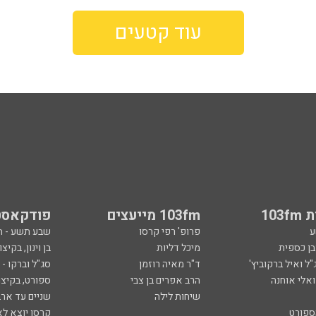
עוד קטעים
103
103fm מייעצים
פודקאסט
ע
פרופ' רפי קרסו
שבע תשע - 
ובן כספית
מיכל דליות
בן וינון, בקיצו
ל ואיל ברקוביץ'
ד"ר מאיה רוזמן
סג"ל וברקו -
ואלי אוחנה
הרב אפרים בן צבי
ספורט, בקיצו
שיחות לילה
שניים עד ארב
ספורט
קרסו יוצא לא