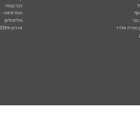
ל
ככה קמתי
סף
הכול פתוח - א
 צבי
מילים ולחן
ן ואריה אלדד
ארכיון 103fm