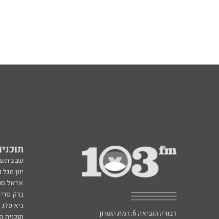
תוכניות fm
שבע תש
ינון מגל 
אראל סג"
ברק סרי 
גיא פלג
דבורה הנביאה 6, רמת השרון
תוכנית ה