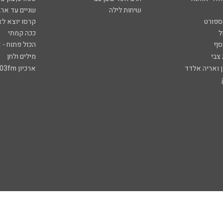
שיחות לילה
שניים עד ארב
ספורט
קרסו יוצא לא
ל
ככה קמתי
סף
הכול פתוח - א
 צבי
מילים ולחן
ן ואריה אלדד
ארכיון 103fm