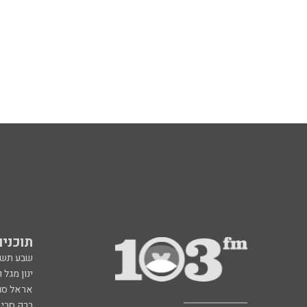
תוכניות fm
שבע תש
ינון מגל 
אראל סג"
ברק סרי 