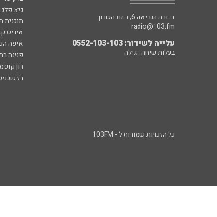
גיא פלג
דבורה הנביאה 6, רמת השרון
תוכנית ה
radio@103.fm
איריס קו
עלייה לשידור: 0552-103-103
איפה הכ
בעלות שיחה רגילה
פנינה בת
רון קופמ
רז שכניק
כל הזכויות שמורות ל - 103FM