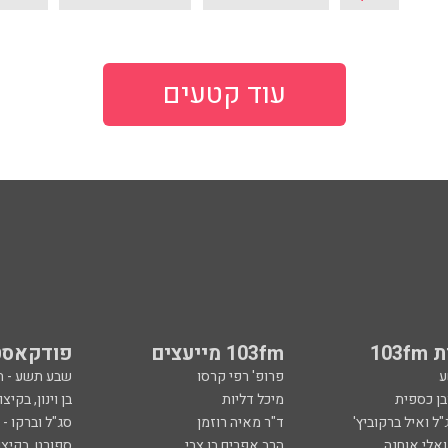
עוד קטעים
103
103fm מייעצים
פודקאסט
ע
פרופ' רפי קרסו
שבע תשע - 
ובן כספית
מיכל דליות
בן וינון, בקיצו
ל ואיל ברקוביץ'
ד"ר מאיה רוזמן
סג"ל וברקו -
ואלי אוחנה
הרב אפרים בן צבי
ספורט, בקיצו