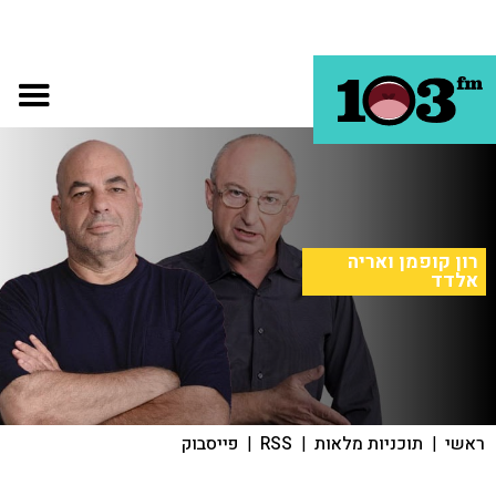
רון קופמן ואריה
אלדד
ראשי
|
תוכניות מלאות
|
RSS
|
פייסבוק