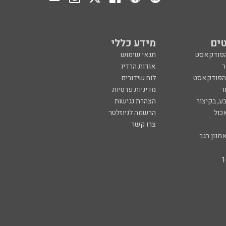
ים
מידע כללי
הפודקאסט
תנאי שימוש
ר
אודות הרדיו
 הפודקאסט
לוח שידורים
ר
מדיניות פרטיות
ע, בקיצור
הצהרת נגישות
כול
הרשמה לניוזלטר
צרו קשר
מנון רגב