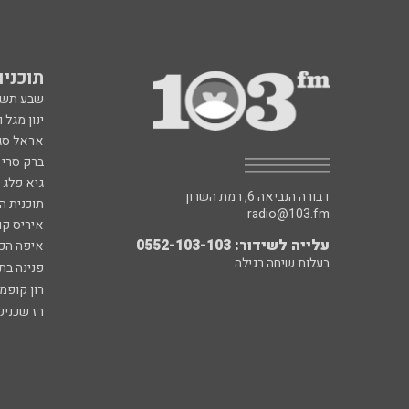
תוכניות fm
שבע תש
ינון מגל 
אראל סג"
ברק סרי 
גיא פלג
דבורה הנביאה 6, רמת השרון
תוכנית ה
radio@103.fm
איריס קו
עלייה לשידור: 0552-103-103
איפה הכ
בעלות שיחה רגילה
פנינה בת
רון קופמ
רז שכניק