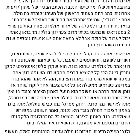
אני מוכרח לומר לכם שלטעמי כבוד השופט דוד רוזן היה עדין
בהתבטאויות שלו. מר שיפר הנכבד, הכתב הבכיר של עיתון 'ידיעות
אחרונות' כתב היום בעמוד הראשון של העיתון כותרת בת מילה
אחת - "בוגד?", שמעתי אתמול את כבוד שר האוצר לשעבר רוני
בראון, ידידו וחברו למפלגה של אהוד אולמרט, צווח באולפן ערוץ
2 בסטנדאפ שכמעט בכיתי מרוב צער יגון בגללו. מר בראון, אתה
יכול לעבוד על כולם אבל לא במאה אחוז יש אנשים נוספים שגם
מבינים משהו חוץ ממך.
אני אומר את זה פה קבל עם ועדה - לכל הפרשנים, העיתונאים,
השרים לשעבר, והשופטים לשעבר. כל מי שאומר שהשופט דוד
רוזן אמר על אולמרט שהוא בוגד, הוא שקרן סלפן אינטרסנט לקקן
וחריין כי זה הכי קל להוציא דברים מהקשרם. השופט רוזן אמר
במפורש שאולמרט בגד באמון הציבור, הוא לא אמר שהוא בגד
במדינה. כשראש ממשלה או כל איש ציבור אחר לוקח שוחד או
נותן שוחד מרמה או משקר הוא מועל באמון הציבור ובוגד בו ואין
מילה יותר נכונה מאשר לבגוד. קיבלת אמון - תהיה ישר כמו סרגל,
אתה לא ישר כמו סרגל, רחוק מסרגל כמו כביש פתלתל, אתה בוגד
באמון הציבור. המילה בוגד היא נכונה, ואמר השופט במפורש
שאולמרט בגד באמון הציבור. הוציאו כל החכמולוגים הלקקנים
החברים מטעם ולא מטעם, ורק השאירו את המילה בוגד.
ולגבי המילה חזירות, חזירות זו מילה עדינה. הנהנתנים האלה, מעשני