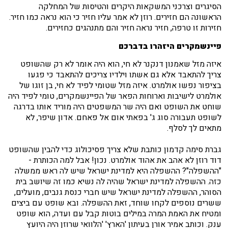
הסיגרים וצרכני המשקאות היקרים והטיסות של המחלקה
הראשונה הם חזירים. רוזן לא אמר עליו חזיר כי הוא נראה כמו חזיר.
חזירות זו טרפה, חזיר נראה חזיר והם מתנהגים כחזירים.
פיינשמקרים היזהרו בדברכם
איזה מזל שאמנון דנקנר לא חי, הוא היה אומר לא רק שהשופט
צריך להתאבד אלא גם אשתו וילדיו צריכים להתאבד כי פגעו
בציפור נפשו אולמרט. איזה מזל שטומי לפיד לא חי, בן זוגו של
אולמרט לישיבות וארוחות הפאר של הפיינשמקרים, טומי לפיד היה
שוחט את השופט ואם היה שר המשפטים היה מוריד אותו בדרגה
לשופט תעבורה סוג ג' בפאתי אום אל פאחם. אדון שיפר, לא
מתאים לך לסלף.
גברת סימה קדמון כותבת שלא צריך פסיכולוג כדי להבין שהשופט
דוד רוזן לא אהב את אהוד אולמרט. נכון! אבל למה הכותרת -
"ההשפלה"? ההשפלה היא למדינת ישראל שיש לה ראש ממשלה
כזה. ההשפלה למדינת ישראל שהיה לה נשיא כמו זה שיושב בית
הסוהר, ההשפלה למדינת ישראל שיש חברי כנסת גנבים, מועלים,
ששרים נוספים לקחו שוחד, זאת ההשפלה. ובא שופט עם ביצים
ומטיח את האמת המרה במילים בוטות קבל עם ועדה, הוא שופט
ענק. וכותב אמיר אורן בעיתון 'הארץ' 'הלוואי שרוזן היה היועץ