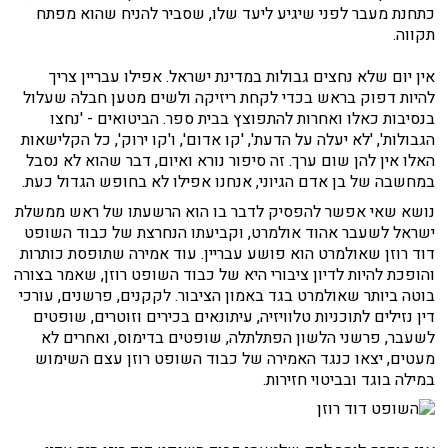
כתחנת מעבר לפני שיגיע ליעד שלו, שסביר להניח שהוא מפתח
תקווה.
אין יום שלא נחצים גבולות במדינת ישראל. אפילו עבריין צריך
להיות דפוק בראש בכדי לקחת ריזיקה ולשים מטען חבלה שעלול
בנסיבות כאלו ואחרות להתפוצץ בבית ספר. הביטואים - 'נחצו
הגבולות', 'לא יעלה על הדעת', 'קו אדום', ו'קו ירוק', כל הקלישאות
האלו אין להן שום ערך. זה סיפור נורא ואיום, דבר שהוא לא נסבל
במחשבה של בן אדם הגיוני, אנחנו אפילו לא בחופש הגדול כעת.
נושא שאי אפשר להפסיק לדבר בו הוא הרשעתו של ראש ממשלת
ישראל לשעבר אהוד אולמרט, וקביעתו הנחרצת של כבוד השופט
דוד רוזן שאולמרט הוא פושע עבריין. עוד אמירה שתופסת כותרות
והופכת להיות לדיון ציבורי היא של כבוד השופט רוזן, שאמר בצורה
בוטה ביותר שאולמרט בגד באמון הציבור. לקקנים, פרשנים, עורכי
דין נזילים לתוכניות טלוויזיה, עיתונאים בכירים וזוטרים, שופטים
לשעבר, פרשני הלשון הפתלתלה, שופטים בדימוס, ואחרים לא
מעטים, יצאו כנגד האמירה של כבוד השופט רוזן עצם השימוש
במילה בוגד ובביטוי חזירות.