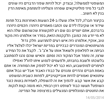
המשפטי לממשלה', ובצדק. יכול להיות שפני הדברים היו שונים
לגבי כל מיני פוליטיקאים שסרחו והצליחו להתחמק מאימת הדין
בגין לא חשוב...
בקיצור חבר'ה, לכל אלה שעלו ב-24 השעות האחרונות בכל תחנת
שידור או שקיבלו לידם עט וכתבו מאמרים היזהרו. חכמים היזהרו
בדברכם, אתם יוצרים גם שם רע לתקשורת שכשהשם שלה הוא
לא מי יודע מה כמובן. הלקקנות הזאת, בסדר אז אולמרט היה מקור
טוב, אוקיי, אולמרט היה איש רעים להתרועע. חלק גדול
מהעיתונאים המוגדרים כבכירים במדינת ישראל יכלו לצלצל אליו
הביתה או לפלאפון ולשאול אותו על א'ב' ג'... לקבל את כל המידע
שרצו, זה נחמד אבל המקור הזה נסתם. והאיש שהם נהגו להסתובב
בלשכתו ולשבת בחברתו, ולפעמים לנסוע איתו לחו"ל ואפילו
לצימרים לסופשבוע, הוא כבר לא יכול לספק את הסחורה. אז אתם
באמת חברים נהדרים ומגנים על כבודו האבוד אבל יש גבול אתם
עיתונאים ואמורים להיות אובייקטיביים, לפחות כשבית המשפט
קבע את אשר קבע. להפוך את זה להשפלה, לאמירות בוטות כנגד
השופט? תעשו כבוד לשופט רוזן רבותיי, הוא מנסה קצת לנקות
את החטטים המוגלתיים המגעילים בפרצופה של המדינה.
14/05/2014