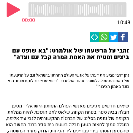
00:00
10:48
זהבי על הרשעתו של אולמרט: "בא שופט עם
ביצים ומטיח את האמת המרה קבל עם ועדה"
נתן זהבי מביע את דעתו על אנשי העולם התחתון בישראל וגם על הרשעתו
של ראש הממשלה לשעבר אהוד אולמרט - "כשאיש ציבור לוקח שוחד הוא
בוגד באמון הציבור!"
שיאים חדשים מגיעים מאנשי העולם התחתון הישראלי - מטען
חבלה בבית ספר. בפתח תקווה, שלאט לאט הופכת להיות ממלאת
מקומה של נתניה בסלנג של הברנז'ה התקשורתית לגבי עיר אלימה,
התגלה סמוך לחצות מטען חבלה בשטח בית ספר ברנר. החשד הוא
שהמטען הוסתר בידי עבריינים ליד הכיתות, הרחק מעיני המשטרה,