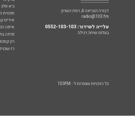
גיא פלג
דבורה הנביאה 6, רמת השרון
תוכנית ה
radio@103.fm
איריס קו
עלייה לשידור: 0552-103-103
איפה הכ
בעלות שיחה רגילה
פנינה בת
רון קופמ
רז שכניק
כל הזכויות שמורות ל - 103FM