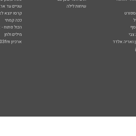
שיחות לילה
שניים עד ארב
ספורט
קרסו יוצא לא
ל
ככה קמתי
סף
הכול פתוח - א
 צבי
מילים ולחן
ן ואריה אלדד
ארכיון 103fm