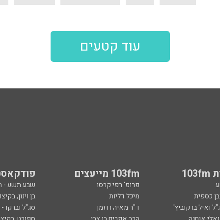
עוד קטעים
103
103fm מייעצים
פודקאסט
ע
פרופ' רפי קרסו
שבע תשע - 
ובן כספית
מיכל דליות
בן וינון, בקיצו
ל ואיל ברקוביץ'
ד"ר מאיה רוזמן
סג"ל וברקו -
ואלי אוחנה
הרב אפרים בן צבי
ספורט, בקיצו