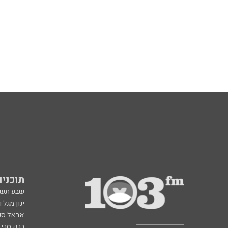
תוכניות fm
שבע תש
ינון מגל 
אראל סג"
ברק סרי 