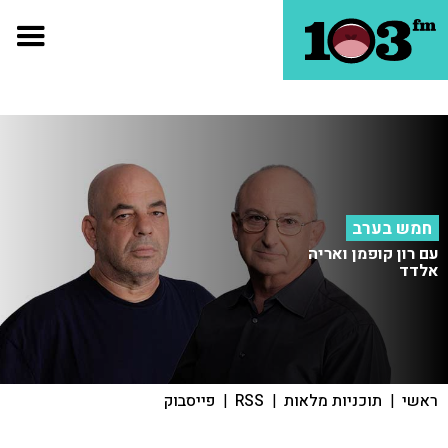
חמש בערב
עם רון קופמן ואריה
אלדד
ראשי
|
תוכניות מלאות
|
RSS
|
פייסבוק