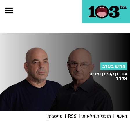
חמש בערב
עם רון קופמן ואריה
אלדד
ראשי
|
תוכניות מלאות
|
RSS
|
פייסבוק