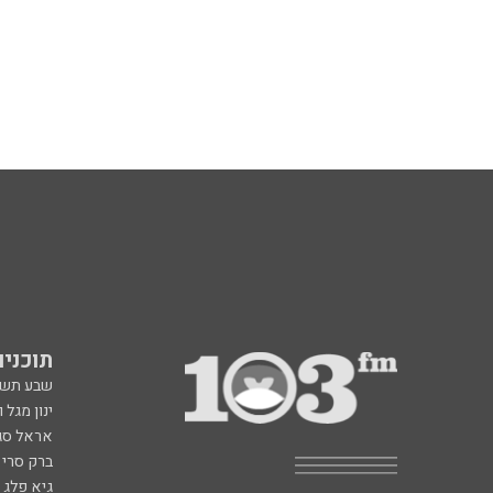
תוכניות fm
שבע תש
ינון מגל 
אראל סג"
ברק סרי 
גיא פלג