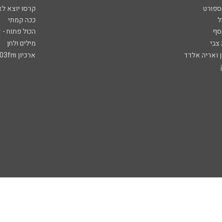
ספורט
קרסו יוצא לא
ל
ככה קמתי
סף
הכול פתוח - א
 צבי
מילים ולחן
ן ואריה אלדד
ארכיון 103fm