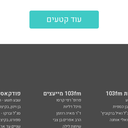
עוד קטעים
103
103fm מייעצים
פודקאסט
ע
פרופ' רפי קרסו
שבע תשע - 
ובן כספית
מיכל דליות
בן וינון, בקיצו
ל ואיל ברקוביץ'
ד"ר מאיה רוזמן
סג"ל וברקו -
ואלי אוחנה
הרב אפרים בן צבי
ספורט, בקיצו
שיחות לילה
שניים עד ארב