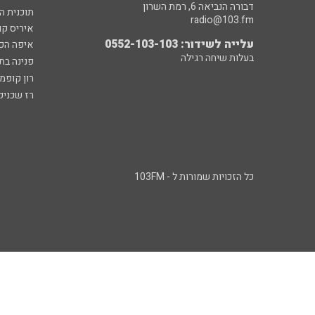
דבורה הנביאה 6, רמת השרון
תוכנית ה
radio@103.fm
איריס קו
עלייה לשידור: 0552-103-103
איפה הכ
בעלות שיחה רגילה
פנינה בת
רון קופמ
רז שכניק
כל הזכויות שמורות ל - 103FM