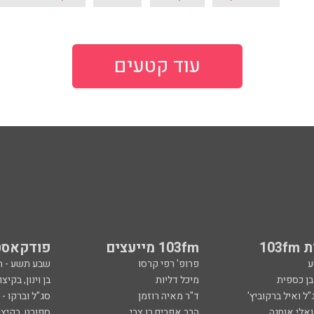
עוד קטעים
103
103fm מייעצים
פודקאסט
ע
פרופ' רפי קרסו
שבע תשע - 
ובן כספית
מיכל דליות
בן וינון, בקיצו
ל ואיל ברקוביץ'
ד"ר מאיה רוזמן
סג"ל וברקו -
ואלי אוחנה
הרב אפרים בן צבי
ספורט, בקיצו