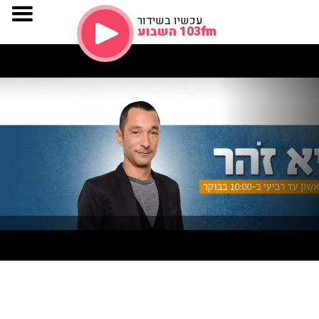
עכשיו בשידור
103fm השבוע