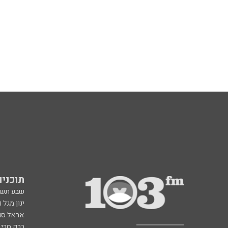
תוכניות fm
שבע תש
ינון מגל 
אראל סג"
ברק סרי 