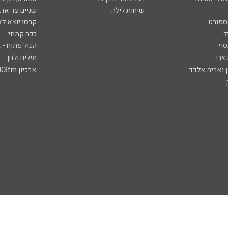
שיחות לילה
שניים עד ארב
ספורט
קרסו יוצא לא
ל
ככה קמתי
סף
הכול פתוח - א
 צבי
מילים ולחן
ן ואריה אלדד
ארכיון 103fm