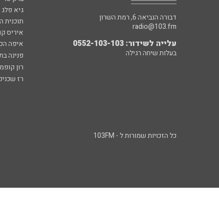
גיא פלג
דבורה הנביאה 6, רמת השרון
תוכנית ה
radio@103.fm
איריס קו
עלייה לשידור: 0552-103-103
איפה הכ
בעלות שיחה רגילה
פנינה בת
רון קופמ
רז שכניק
כל הזכויות שמורות ל - 103FM