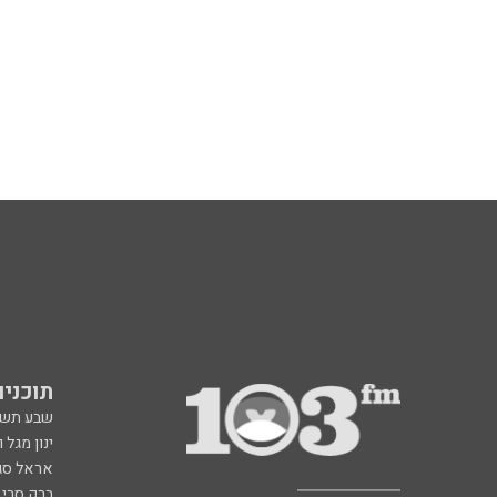
תוכניות fm
שבע תש
ינון מגל 
אראל סג"
ברק סרי 