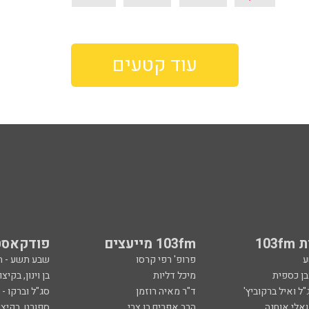
עוד קטעים
103
103fm מייעצים
פודקאסט
ע
פרופ' רפי קרסו
שבע תשע - 
ובן כספית
מיכל דליות
בן וינון, בקיצו
ל ואיל ברקוביץ'
ד"ר מאיה רוזמן
סג"ל וברקו -
ואלי אוחנה
הרב אפרים בן צבי
ספורט, בקיצו