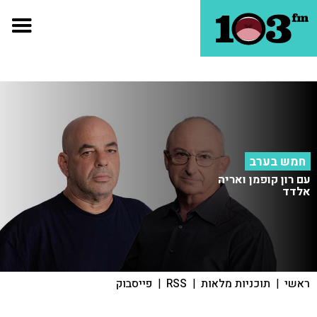
חמש בערב
עם רון קופמן ואריה
אלדד
ראשי
|
תוכניות מלאות
|
RSS
|
פייסבוק