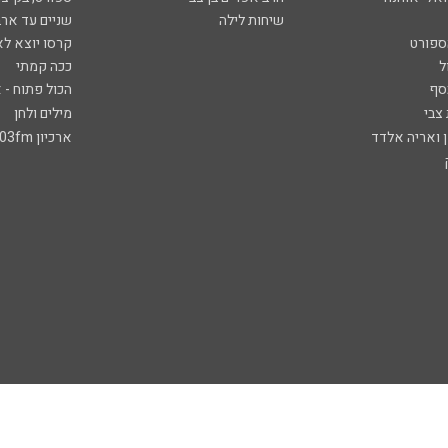
שיחות לילה
שניים עד ארב
ספורט
קרסו יוצא לא
ל
ככה קמתי
סף
הכול פתוח - א
 צבי
מילים ולחן
ן ואריה אלדד
ארכיון 103fm