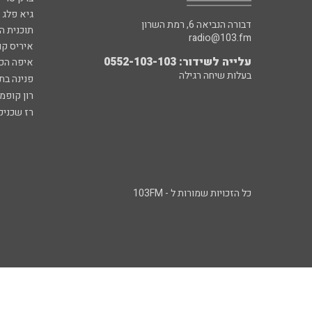
גיא פלג
דבורה הנביאה 6, רמת השרון
תוכנית ה
radio@103.fm
איריס קו
עלייה לשידור: 0552-103-103
איפה הכ
בעלות שיחה רגילה
פנינה בת
רון קופמ
רז שכניק
כל הזכויות שמורות ל - 103FM