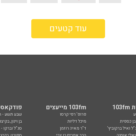
עוד קטעים
103
103fm מייעצים
פודקאסט
ע
פרופ' רפי קרסו
שבע תשע - 
ובן כספית
מיכל דליות
בן וינון, בקיצו
ל ואיל ברקוביץ'
ד"ר מאיה רוזמן
סג"ל וברקו -
ואלי אוחנה
הרב אפרים בן צבי
ספורט, בקיצו