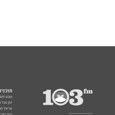
תוכניות fm
שבע תש
ינון מגל 
אראל סג"
ברק סרי 