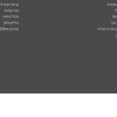
ספורט
קרסו יוצא לא
ל
ככה קמתי
סף
הכול פתוח - א
 צבי
מילים ולחן
ן ואריה אלדד
ארכיון 103fm