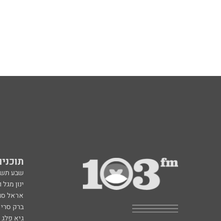
תוכניות fm
שבע תש
ינון מגל 
אראל סג"
ברק סרי 
גיא פלג