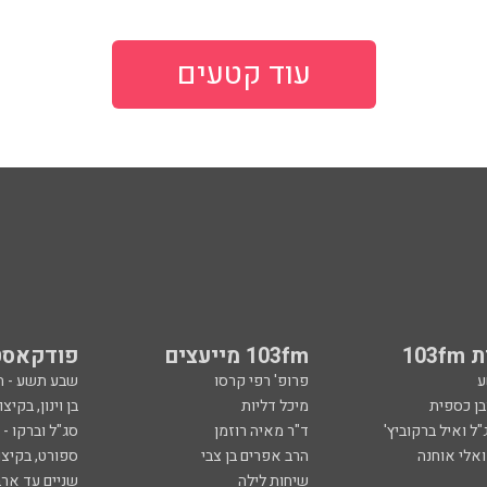
עוד קטעים
103
103fm מייעצים
פודקאסט
ע
פרופ' רפי קרסו
שבע תשע - 
ובן כספית
מיכל דליות
בן וינון, בקיצו
ל ואיל ברקוביץ'
ד"ר מאיה רוזמן
סג"ל וברקו -
ואלי אוחנה
הרב אפרים בן צבי
ספורט, בקיצו
שיחות לילה
שניים עד ארב