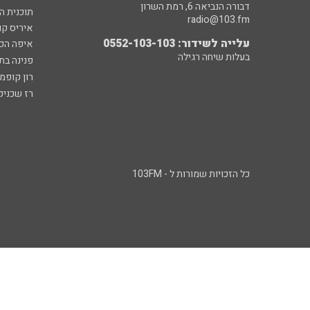
דבורה הנביאה 6, רמת השרון
תוכנית ה
radio@103.fm
איריס קו
עלייה לשידור: 0552-103-103
איפה הכ
בעלות שיחה רגילה
פנינה בת
רון קופמ
רז שכניק
כל הזכויות שמורות ל - 103FM