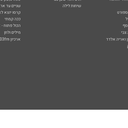
שיחות לילה
שניים עד ארב
ספורט
קרסו יוצא לא
ל
ככה קמתי
סף
הכול פתוח - א
 צבי
מילים ולחן
ן ואריה אלדד
ארכיון 103fm