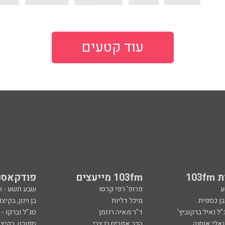
עוד קטעים
103
103fm מייעצים
פודקאסט
ע
פרופ' רפי קרסו
שבע תשע - 
ובן כספית
מיכל דליות
בן וינון, בקיצו
ל ואיל ברקוביץ'
ד"ר מאיה רוזמן
סג"ל וברקו -
ואלי אוחנה
הרב אפרים בן צבי
ספורט, בקיצו