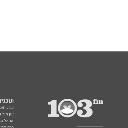
תוכניות fm
שבע תש
ינון מגל 
אראל סג"
ברק סרי 