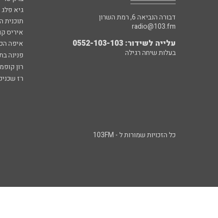
גיא פלג
דבורה הנביאה 6, רמת השרון
תוכנית ה
radio@103.fm
איריס קו
עלייה לשידור: 0552-103-103
איפה הכ
בעלות שיחה רגילה
פנינה בת
רון קופמ
רז שכניק
כל הזכויות שמורות ל - 103FM