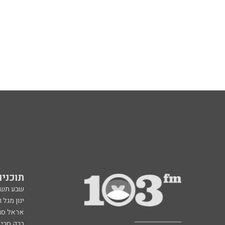
תוכניות fm
שבע תש
ינון מגל 
אראל סג"
ברק סרי 