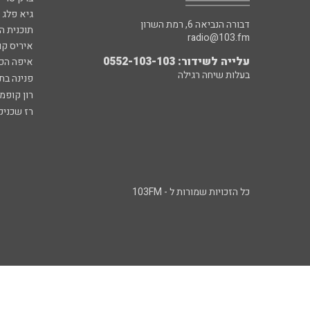
גיא פלג
דבורה הנביאה 6, רמת השרון
תוכנית ה
radio@103.fm
איריס קו
עלייה לשידור: 0552-103-103
איפה הכ
בעלות שיחה רגילה
פנינה בת
רון קופמ
רז שכניק
כל הזכויות שמורות ל - 103FM