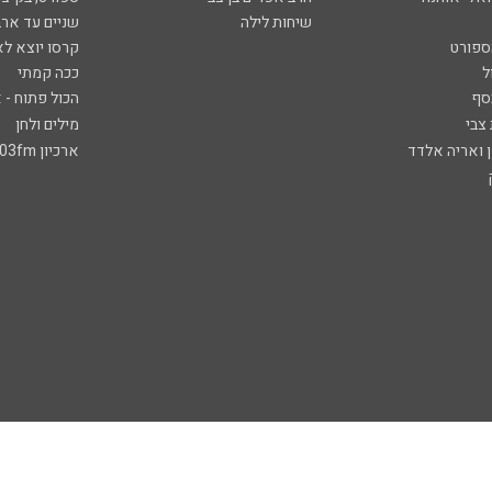
שיחות לילה
שניים עד ארב
ספורט
קרסו יוצא לא
ל
ככה קמתי
סף
הכול פתוח - א
 צבי
מילים ולחן
ן ואריה אלדד
ארכיון 103fm