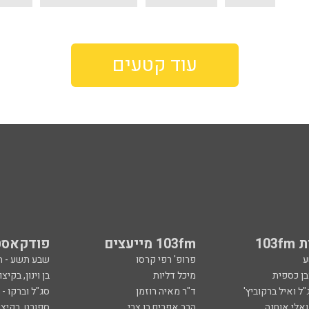
עוד קטעים
103
103fm מייעצים
פודקאסט
ע
פרופ' רפי קרסו
שבע תשע - 
ובן כספית
מיכל דליות
בן וינון, בקיצו
ל ואיל ברקוביץ'
ד"ר מאיה רוזמן
סג"ל וברקו -
ואלי אוחנה
הרב אפרים בן צבי
ספורט, בקיצו