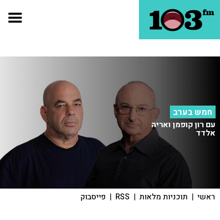
חמש בערב
עם רון קופמן ואריה
אלדד
ראשי
|
תוכניות מלאות
|
RSS
|
פייסבוק