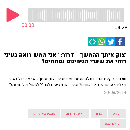
00:00
04:28
'צוק איתן' ההמשך - דרור: "אני ממש רואה בעיני
רוחי את שערי הגיהינום נפתחים!"
שי ודרור קצת אדישים להתפתחויות במבצע 'צוק איתן' - אז מה בכל זאת
מצליח לערער את אדישותם? וכיצד הם מציעים לצה"ל לפעול מול חמאס?
20/08/2014
חמאס
טרור
ירי על הדרום
מבצע צוק איתן
העולם הבא