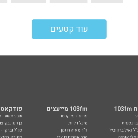
עוד קטעים
103
103fm מייעצים
פודקאסט
ע
פרופ' רפי קרסו
שבע תשע - 
ובן כספית
מיכל דליות
בן וינון, בקיצו
ל ואיל ברקוביץ'
ד"ר מאיה רוזמן
סג"ל וברקו -
ואלי אוחנה
הרב אפרים בן צבי
ספורט, בקיצו