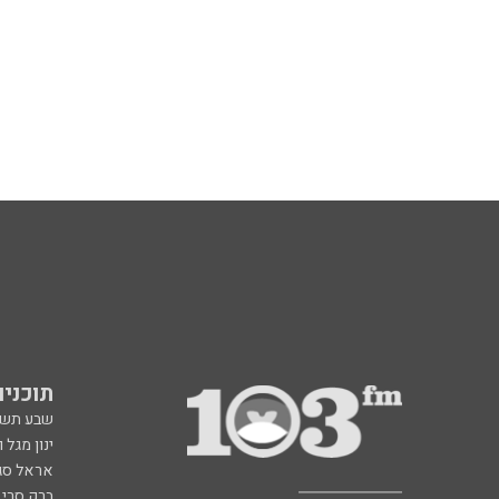
תוכניות fm
שבע תש
ינון מגל 
אראל סג"
ברק סרי 