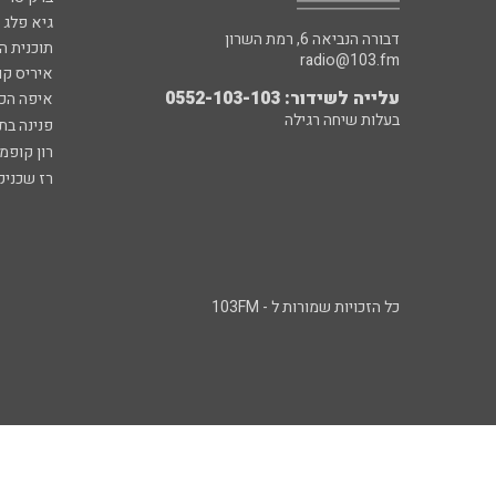
גיא פלג
דבורה הנביאה 6, רמת השרון
תוכנית ה
radio@103.fm
איריס קו
עלייה לשידור: 0552-103-103
איפה הכ
בעלות שיחה רגילה
פנינה בת
רון קופמ
רז שכניק
כל הזכויות שמורות ל - 103FM