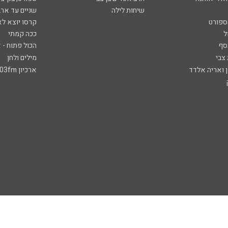
שיחות לילה
שניים עד ארב
ספורט
קרסו יוצא לא
ל
ככה קמתי
סף
הכול פתוח - א
 צבי
מילים ולחן
ן ואריה אלדד
ארכיון 103fm