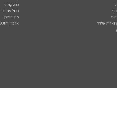
ל
ככה קמתי
סף
הכול פתוח - א
 צבי
מילים ולחן
ן ואריה אלדד
ארכיון 103fm