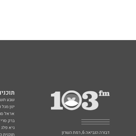
תוכניות fm
שבע תש
ינון מגל 
אראל סג"
ברק סרי 
גיא פלג
דבורה הנביאה 6, רמת השרון
תוכנית ה