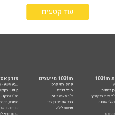
עוד קטעים
103
103fm מייעצים
פודקאסט
ע
פרופ' רפי קרסו
שבע תשע - 
ובן כספית
מיכל דליות
בן וינון, בקיצו
ל ואיל ברקוביץ'
ד"ר מאיה רוזמן
סג"ל וברקו -
ואלי אוחנה
הרב אפרים בן צבי
ספורט, בקיצו
שיחות לילה
שניים עד ארב
ספורט
קרסו יוצא לא