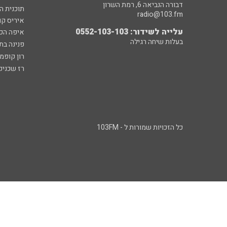
דבורה הנביאה 6, רמת השרון
תוכנית ה
radio@103.fm
איריס קו
עלייה לשידור: 0552-103-103
איפה הכ
בעלות שיחה רגילה
פנינה בת
רון קופמ
רז שכניק
כל הזכויות שמורות ל - 103FM