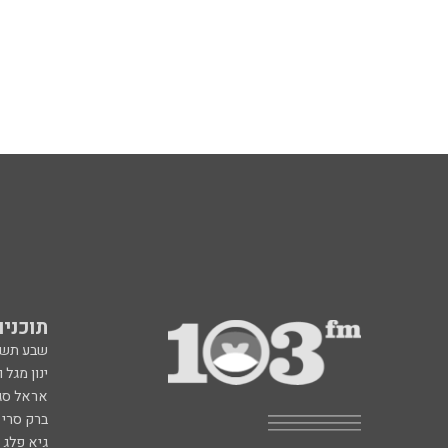
תוכניות fm
שבע תש
ינון מגל 
אראל סג"
ברק סרי 
גיא פלג