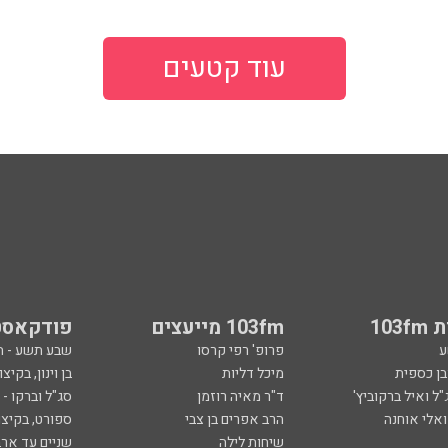
עוד קטעים
103
103fm מייעצים
פודקאסט
ע
פרופ' רפי קרסו
שבע תשע - 
ובן כספית
מיכל דליות
בן וינון, בקיצו
ל ואיל ברקוביץ'
ד"ר מאיה רוזמן
סג"ל וברקו -
ואלי אוחנה
הרב אפרים בן צבי
ספורט, בקיצו
שיחות לילה
שניים עד ארב