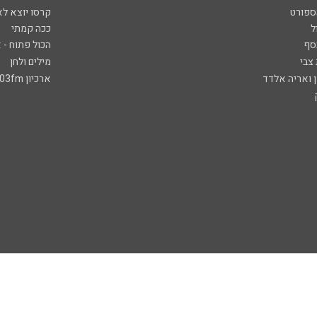
ספורט
קרסו יוצא לא
ל
ככה קמתי
סף
הכול פתוח - א
 צבי
מילים ולחן
ן ואריה אלדד
ארכיון 103fm