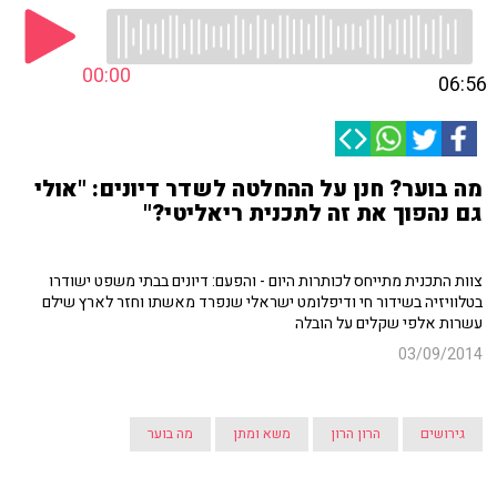
00:00
06:56
מה בוער? חנן על ההחלטה לשדר דיונים: "אולי
גם נהפוך את זה לתכנית ריאליטי?"
צוות התכנית מתייחס לכותרות היום - והפעם: דיונים בבתי משפט ישודרו
בטלוויזיה בשידור חי ודיפלומט ישראלי שנפרד מאשתו וחזר לארץ שילם
עשרות אלפי שקלים על הובלה
03/09/2014
גירושים
הרון הרון
משא ומתן
מה בוער