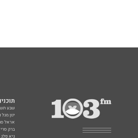
תוכניות fm
שבע תש
ינון מגל 
אראל סג"
ברק סרי 
גיא פלג