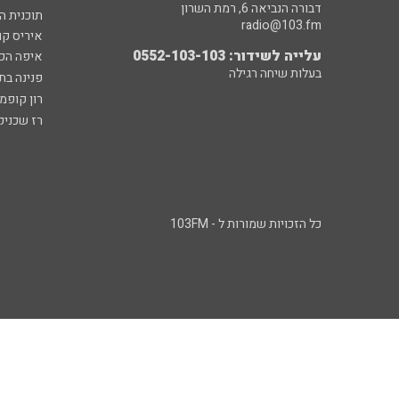
דבורה הנביאה 6, רמת השרון
תוכנית ה
radio@103.fm
איריס קו
עלייה לשידור: 0552-103-103
איפה הכ
בעלות שיחה רגילה
פנינה בת
רון קופמ
רז שכניק
כל הזכויות שמורות ל - 103FM