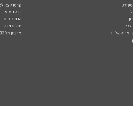
ספורט
קרסו יוצא לא
ל
ככה קמתי
סף
הכול פתוח - א
 צבי
מילים ולחן
ן ואריה אלדד
ארכיון 103fm