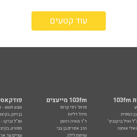
עוד קטעים
103
103fm מייעצים
פודקאסט
ע
פרופ' רפי קרסו
שבע תשע - 
ובן כספית
מיכל דליות
בן וינון, בקיצו
ל ואיל ברקוביץ'
ד"ר מאיה רוזמן
סג"ל וברקו -
ואלי אוחנה
הרב אפרים בן צבי
ספורט, בקיצו
שיחות לילה
שניים עד ארב