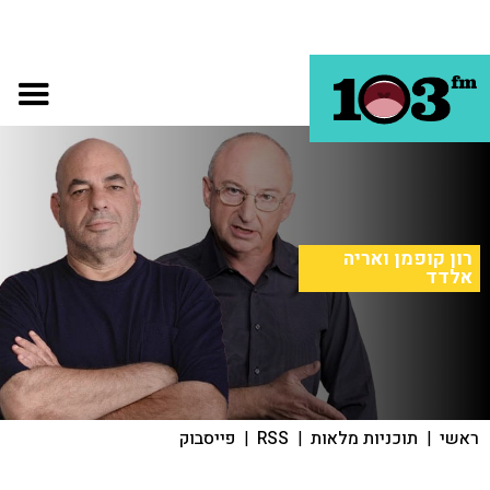
רון קופמן ואריה
אלדד
ראשי
|
תוכניות מלאות
|
RSS
|
פייסבוק