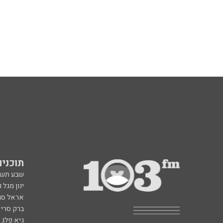
תוכניות fm
שבע תש
ינון מגל 
אראל סג"
ברק סרי 
גיא פלג