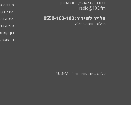
דבורה הנביאה 6, רמת השרון
תוכנית ה
radio@103.fm
איריס קו
עלייה לשידור: 0552-103-103
איפה הכ
בעלות שיחה רגילה
פנינה בת
רון קופמ
רז שכניק
כל הזכויות שמורות ל - 103FM