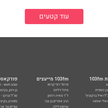
עוד קטעים
103
103fm מייעצים
פודקאסט
ע
פרופ' רפי קרסו
שבע תשע - 
ובן כספית
מיכל דליות
בן וינון, בקיצו
ל ואיל ברקוביץ'
ד"ר מאיה רוזמן
סג"ל וברקו -
ואלי אוחנה
הרב אפרים בן צבי
ספורט, בקיצו
שיחות לילה
שניים עד ארב