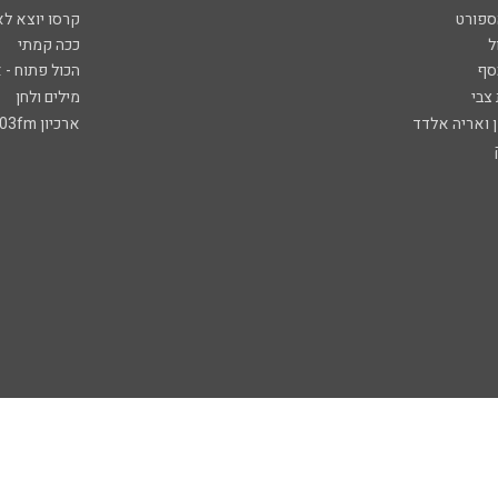
ספורט
קרסו יוצא לא
ל
ככה קמתי
סף
הכול פתוח - א
 צבי
מילים ולחן
ן ואריה אלדד
ארכיון 103fm