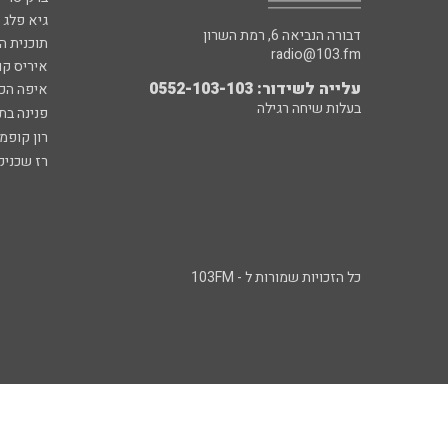
גיא פלג
דבורה הנביאה 6, רמת השרון
תוכנית ה
radio@103.fm
איריס קו
עלייה לשידור: 0552-103-103
איפה הכ
בעלות שיחה רגילה
פנינה בת
רון קופמ
רז שכניק
כל הזכויות שמורות ל - 103FM