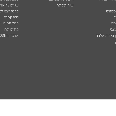
שיחות לילה
שניים עד ארב
ספורט
קרסו יוצא לא
ל
ככה קמתי
סף
הכול פתוח - א
 צבי
מילים ולחן
ן ואריה אלדד
ארכיון 103fm