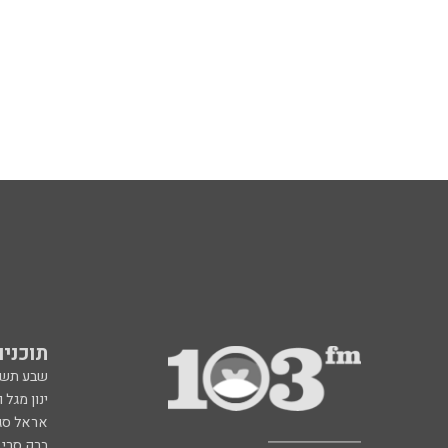
תוכניות fm
שבע תש
ינון מגל 
אראל סג"
ברק סרי 