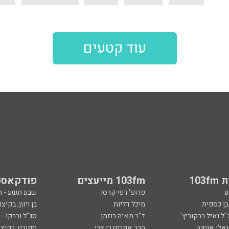
עוד קטעים
103
103fm מייעצים
פודקאסט
ע
פרופ' רפי קרסו
שבע תשע - 
ובן כספית
מיכל דליות
בן וינון, בקיצו
ל ואיל ברקוביץ'
ד"ר מאיה רוזמן
סג"ל וברקו -
ואלי אוחנה
הרב אפרים בן צבי
ספורט, בקיצו