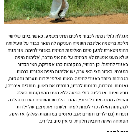
אנג'לה ג'ולי זכתה לכבוד מלכים תרתי משמע, כאשר ביום שלישי
מלכת בריטניה אליזבת השנייה העניקה לה תואר כבוד על פעילותה
ההומניטארית
למען סיום האלימות המינית באזורי לחימה. אני מניח
שלא מעט אנשים לא מבינים על מה אני מדבר, 'אלימות מינית
באזורי לחימה'. כן רבותיי, במקומות כמו אפריקה, חצי הכדור
המזרחי, באזור חצי האי ערב, יש אלימות מינית אכזרית ברמות
הגבוהות ביותר באזורי לחימה. מאות ואלפי ילדות ונערות נחטפות,
נאנסות, נמכרות, נכנסות להריון, כורתים את ראשן, חותכים איבריהן,
נורא ואיום. אנג'לינה ג'ולי הגיעה ללא מעט מהמקומות האלה
והשילה ממנה את כל היופי, ההדר, הלבוש והשטיח האדום והלכה
למקומות האלה כדי לנסות לעזור ולשפר את מצבן של ילדות
ונערות (גם ילדים ונערים אגב נאנסים במקומות האלה). אז הינה,
הפתיחה הייתה חיובית חלקית, כי אין טוב בלי רע.