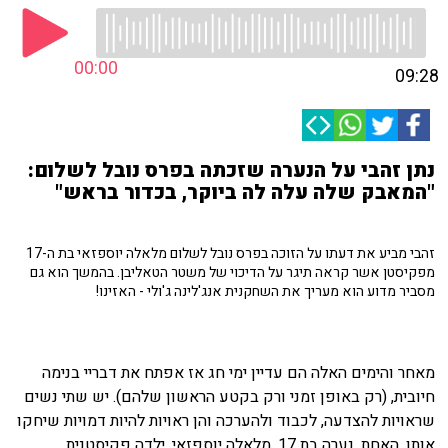
00:00
09:28
נתן זהבי על הנערה שזכתה בפרס נובל לשלום:
"המאבק שלה עלה לה ביוקר, בכדור בראש"
זהבי מביע את דעתו על הזוכה בפרס נובל לשלום מלאלה יוספזאי בת ה-17
מפקיסטן אשר קראה תיגר על הדיכוי של משטר הטאליבן. בהמשך הוא גם
מסביר מדוע הוא מעריך את השחקנית אנג'לינה ג'ולי - האזינו!
מאחר והימים האלה הם עדיין ימי חג אז אפתח את דבריי בנימה
חיובית, (רק באופן זמני ורק בקטע הראשון שלהם). יש שתי נשים
שראויות להצדעה, לכבוד ולהערכה והן ראויות להיות דמויות שיחקו
אותן. האחת, נערה בת 17, מלאלה יוספזאי, ילדה פקיסטנית