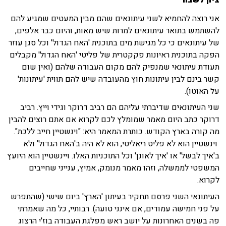
ציון לשבח
אני רוצה להחמיא לשני עיתונאים שהם מבין המעטים שמגיע להם
להשתמש בתואר עיתונאים למרות שיש מאות, והיום כבר אלפים,
של עיתונאים כי כל מגישת מים בתוכנית 'האח הגדול' וכל סגן עוזר
הפקה בתוכנית ראיונות פקקטרית של פליטי 'האח הגדול' מקבלים
תעודת עיתונאי שמנפיק להם מקום העבודה שלהם (ואין שום
קשר בינם לבין עיתונות חוץ מהעובדה שיש להם תווית 'עיתונות'
על האוטו).
שני העיתונאים שדיברתי עליהם הם רביב דרוקר וגידי וייץ. רביב
דרוקר כתב היום מאמר שמומלץ לכם לקרוא אם אתם רוצים להבין
מה קורה בארץ הקודש. כותרת המאמר היא: "וינשטיין חייב ללכת".
וינשטיין הוא לא פליט ריאליטי, הוא לא היה ב'האח הגדול' ולא
ב'איך לבשל' או 'איך לאונן' וכל התוכניות האלו. ויינשטיין הוא היועץ
המשפטי לממשלה, וזהו מאמר מנומק, אמיץ, ענייני שחייבים
לקרוא.
העיתונאי השני פרסם תחקיר בעיתון 'הארץ' ביום שישי (שהתפרש
על פני חמישה עמודים, אם אינני טועה). רבותיי, כל מה שאמרתי
פה בשנים האחרונות על יושב ראש מפלגת העבודה בוז'י הרצוג