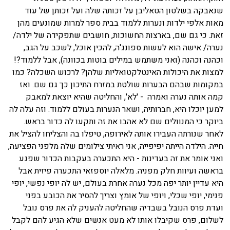
שנאבקה בשלטון הטאליבן על זכותה שלה ועל זכותן של עוד
מאות אלפי ילדות ונערות ללמוד בבית ספר למרות שמונעים מהן
זאת. כי גם שם, בארצות החשוכות, חושבים שתפקידה של ילדה/
נערה/ אישה הוא לעשות ספונג'ה, להכין אוכל, לשכב על הגב,
וכהנה וכהנה (ואני משתמש במילים בוטות בכוונה), אבל ללמוד?!
למצות את היכולות האינטלקטואליות שלהן? לרכוש השכלה? כמו
במקומות שבהם הבערות שולטת במזרח התיכון כך גם שם. ואז
קמה אותה נערה ואמרה
- 'לא', והחליטה שהיא יוצאת למאבק
למען יוכלו היא, חברותיה, ושאר הנערות בעולם ללמוד. וזה עלה לה
ביוקר כי המנוולים שם לא אהבו את זה ותקעו לה כדור בראש.
לאחר שנורתה העבירו אותה לאירופה, טיפלו בה והצליחו להציל את
חייה. הילדה הייתה יפיפייה, אני ראיתי צילומים שלה מלפני הפציעה,
ואני אומר את זה בעדינות - היא התכערה בעקבות הכדור שפגע
בראשה ועיוות חלק מפניה. מלאלה יוספזאי התכערה פיזית אבל
היא עדיין יותר יפה מכל נערה אחרת בעולם, יש לה יופי נפשי, יופי
פנימי, יופי שכלי, ויופי של אומץ וצריך להסיר את הכובע בפני
ועדת פרס הנובל בשבדיה שהחליטה להעניק לה את פרס נובל
לשלום, פרס שקיבלו אותו לא מעט אנשים שלא הגיע להם לקבל