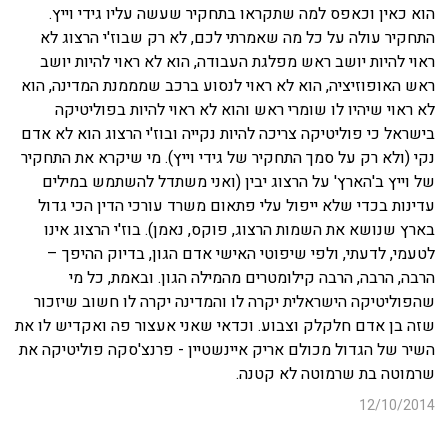
הוא כאין וכאפס למה שתקראו בתחקיר שעשה עליו גידי וייץ.
התחקיר עולה על כל מה שאמרתי לכם, לא רק שבוז'י הרצוג לא
ראוי להיות יושב ראש מפלגת העבודה, הוא לא ראוי להיות יושב
ראש האופוזיציה, הוא לא ראוי לנסוע ברכב שמממנת המדינה, הוא
לא ראוי שיהיו לו שומרי ראש והוא לא ראוי להיות בפוליטיקה
בישראל כי פוליטיקה צריכה להיות נקייה ובוז'י הרצוג הוא לא אדם
נקי (ולא רק על סמך התחקיר של גידי וייץ). מי שיקרא את התחקיר
של וייץ ב'הארץ' על הרצוג יבין (ואני משתדל להשתמש במילים
עדינות בכדי שלא ייפול עלי פתאום משרד עורכי הדין הכי גדול
בארץ שנושא את השמות הרצוג, פוקס, נאמן). בוז'י הרצוג אינו
לטעמי, לדעתי, ולפי שיפוטי האישי אדם הגון, בדיוק ההיפך –
הרבה, הרבה, הרבה קילומטרים מהמילה הגון. ובאמת, כל מי
שהפוליטיקה הישראלית יקרה לו והמדינה יקרה לו חשוב שיזכור
שזה בן אדם חלקלק וצבוע. וכדאי שאני אעצור פה ואקדיש לו את
השיר של הגדול מכולם אריק איינשטיין - פרנצ'סקה פוליטיקה את
שרמוטה בת שרמוטה לא קטנה.
12/10/2014