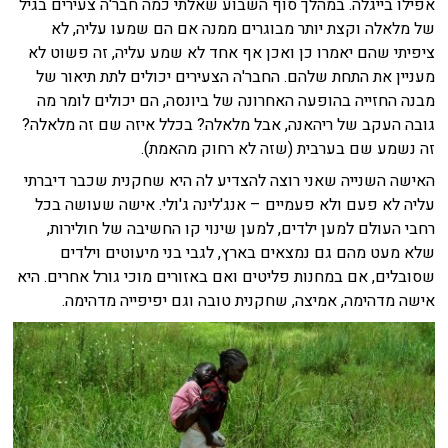
אפילו בייגלה. במהלך סוף השבוע שאלתי כמה חבר'ה צעירים בגיל
של מלאלה וקצת יותר מבוגרים ממנה אם הם שמעו עליה, לא
ציפיתי שהם יאמרו כן ואכן אף אחד לא שמע עליה, זה פשוט לא
מעניין את התחת שלהם. החבר'ה הצעירים יכולים לתת תיאור של
מבנה החזייה בהופעה האחרונה של ביונסה, הם יכולים לומר מה
גובה העקב של ריהאנה, אבל מלאלה? בכלל איזה שם זה מלאלה?
זה נשמע שם בערבית (שזה לא רחוק מהאמת).
האישה השנייה שאני רוצה להצדיע לה היא שחקנית שכבר דיברתי
עליה לא פעם ולא פעמיים
–
אנג'לינה ג'ולי. אישה שעושה בכל
רחבי העולם למען ילדים, למען שינוי קו החשיבה של חולירות,
שלא מעט מהם גם נמצאים בארץ, לגבי בני מיעוטים וילדים
שסובלים, אם במחנות פליטים ואם באזורים מוכי גורל אחרים. היא
אישה מדהימה, אמיצה, שחקנית טובה וגם יפיפייה מדהימה.