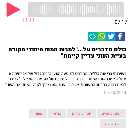
00:00
07:17
כולם מדברים על..."למרות המוח היהודי הקודח
בעיית העוני עדיין קיימת"
בשירותי בריאות כללית, מתייחס לתופעה וטוען כי רוב גדול של אזרחים לא
ממלא אחרבאותו המועד וגם מדבר על מצבם של העניים בישראל - "צריכה
להיות הבנה במרחב המשותף, יש רוב ויש מיעוט וצריך לקבל האחד את השני"
01/10/2014
חגים ומועדים
יום הכיפורים
מדינה
מחווה
זוהיר בהלול