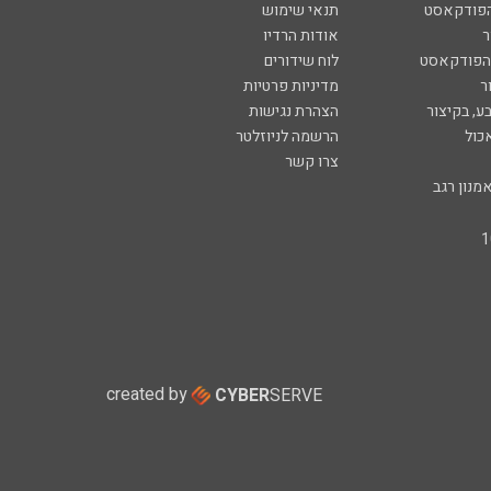
הפודקאסט
תנאי שימוש
ר
אודות הרדיו
 הפודקאסט
לוח שידורים
ר
מדיניות פרטיות
ע, בקיצור
הצהרת נגישות
כול
הרשמה לניוזלטר
צרו קשר
מנון רגב
created by
CYBER
SERVE