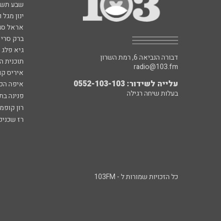
שבע תש
ינון מגל 
אראל סג"
ברק סרי 
גיא פלג
דבורה הנביאה 6, רמת השרון
תוכנית ה
radio@103.fm
איריס קו
עלייה לשידור: 0552-103-103
איפה הכ
בעלות שיחה רגילה
פנינה בת
רון קופמ
רז שכניק
כל הזכויות שמורות ל - 103FM