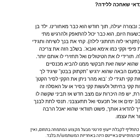
כדאי שאחכה ללידה?
בצורה יעילה, תוך חודש הוא כבר מאחורינו. ילד בן
בשעות היום, הוא כבר יכול להתאפק ולהרגיש מתי
תקראי לזה תחתוני לילה). קחי את בנך לשיחה ותגידי
 פיפי וקקי כמו אימא ואבא'. בשלב הזה את צריכה
 תורידי לו את הטיטולים ואל תחזירי לו אותם יותר.
 שהוא יעשה זאת תבקשי ממנו להביא מכנסיים
בפעם הבאה שהוא ירגיש "תקתוק בבטן" שיגיד לך
קקי תגידי לו: 'בוא מהר ניתן את הקקי לסיר הקטן'
שות קקי בחיתול ולעשות קקי בסיר או על האסלה זה
רת, יש פה היכרות עם מצב חדש אז תביני שקשה לו
אבל תראי לו שאת מתעקשת. דעי שיהיו לו פספוסים במשך כ- 10 ימים אז אל תכעסי ואל תתעצבני. תנסי לתת לבנך
ך להדאיג אותך, פשוט תוודאי שהוא יאכל הרבה
ור את עצמו.
תחליף לקבלת ייעוץ פרטני מבעל מקצוע המתמחה בתחום, ואין
ים המופיעים באייטם הינה באחריות המשתמש/ת בלבד.