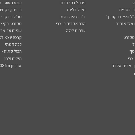
ע
פרופ' רפי קרסו
שבע תשע - 
ובן כספית
מיכל דליות
בן וינון, בקיצו
ל ואיל ברקוביץ'
ד"ר מאיה רוזמן
סג"ל וברקו -
ואלי אוחנה
הרב אפרים בן צבי
ספורט, בקיצו
שיחות לילה
שניים עד ארב
ספורט
קרסו יוצא לא
ל
ככה קמתי
סף
הכול פתוח - א
 צבי
מילים ולחן
ן ואריה אלדד
ארכיון 103fm