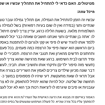
מטיטולים. האם כדאי לי להתחיל את התהליך עכשיו או ש
מיכל עונה:
עכשיו זה הזמן להתחיל את הגמילה, אם תהליך גמילה עובר טוב ו
שנתיים וחצי (במידה ואין לו שום בעיות רפואיות) בשל לגמילה 
השלפוחית מלאה. בשעות הלילה כרגע, עדיין צריך לשים חיתול (
לו: 'אתה בן שנתיים וחצי ואנחנו חושבים שאתה כבר יכול לעשות
ללמד אותו להגיד שיש לו פיפי או קקי ולגרום לו להתפנות באסלה.
ביום הראשון הוא יעשה פיפי על הרצפה כמה פעמים, בכל פעם
ותחתונים חדשים מהארון ואת תנגבי את הרצפה. תסבירי לו ש
ומיד תרוצו לבית השימוש. ברגע שאת מרגישה שהוא צריך לעשות 
(תעשי מזה סיפור ילדים) ותיקחי אותו ותושיבי אותו. תביני, לע
דבר שונה מכיוון שילדים צריכים לאמץ את השרירים בצורה אח
תחושה של שליטה. יכול להיות שהוא יתחיל להתאפק, זה לא צרי
עגבניות או סיבים שיגרמו לו ליציאות רכות וכך הוא לא יוכל לעצ
האמור באייטם זה מבטא את הדעה האישית של השדר/ת והוא אינו מובא כ
להסתמך עליו בכל צורה שהיא. כל פעולה ושימוש שנעשים על בסיס התכנ