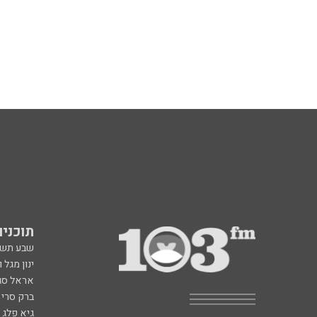
תוכניות fm
שבע תש
ינון מגל 
אראל סג"
ברק סרי 
גיא פלג