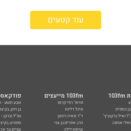
עוד קטעים
103
103fm מייעצים
פודקאסט
ע
פרופ' רפי קרסו
שבע תשע - 
ובן כספית
מיכל דליות
בן וינון, בקיצו
ל ואיל ברקוביץ'
ד"ר מאיה רוזמן
סג"ל וברקו -
ואלי אוחנה
הרב אפרים בן צבי
ספורט, בקיצו
שיחות לילה
שניים עד ארב