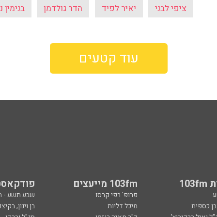
ציפי לבני
יאיר לפיד
הדר גולדמן
בנימין נ
עוד קטעים
103
103fm מייעצים
פודקאסט
ע
פרופ' רפי קרסו
שבע תשע - 
ובן כספית
מיכל דליות
בן וינון, בקיצו