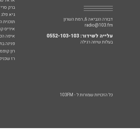
אראל סג"
ברק סרי 
גיא פלג
דבורה הנביאה 6, רמת השרון
תוכנית ה
radio@103.fm
איריס קו
עלייה לשידור: 0552-103-103
איפה הכ
בעלות שיחה רגילה
פנינה בת
רון קופמ
רז שכניק
כל הזכויות שמורות ל - 103FM