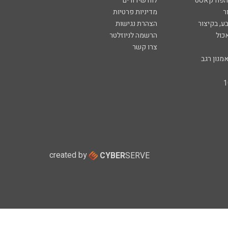
 הפודקאסט
לוח שידורים
ר
מדיניות פרטיות
ע, בקיצור
הצהרת נגישות
כול
הרשמה לניוזלטר
צרו קשר
מנון רגב
created by
CYBER
SERVE