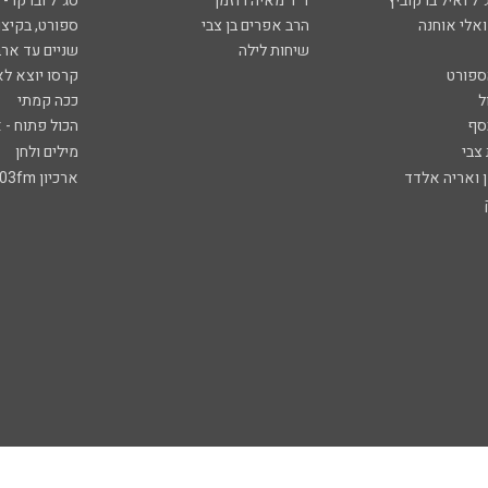
ל ואיל ברקוביץ'
ד"ר מאיה רוזמן
סג"ל וברקו -
ואלי אוחנה
הרב אפרים בן צבי
ספורט, בקיצו
שיחות לילה
שניים עד ארב
ספורט
קרסו יוצא לא
ל
ככה קמתי
סף
הכול פתוח - א
 צבי
מילים ולחן
ן ואריה אלדד
ארכיון 103fm