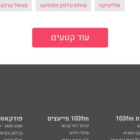
פוליטיקה
שיחת טלפון מפתיעה
מנואל טרכטנ
עוד קטעים
103
103fm מייעצים
פודקאסט
ע
פרופ' רפי קרסו
שבע תשע - 
ובן כספית
מיכל דליות
בן וינון, בקיצו