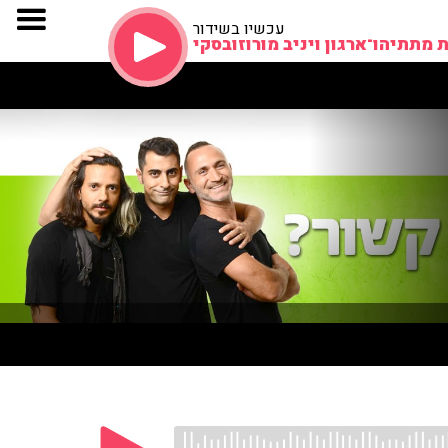
עכשיו בשידור
 מתתיהו־ארגון ויניב מורוזובסקי