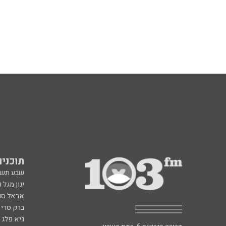
תוכניות fm
שבע תש
ינון מגל 
אראל סג"
ברק סרי 
גיא פלג