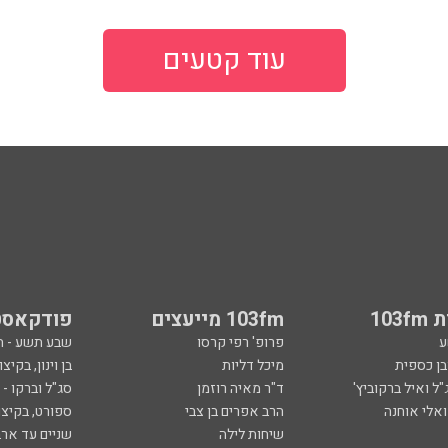
עוד קטעים
103
103fm מייעצים
פודקאסט
ע
פרופ' רפי קרסו
שבע תשע - 
ובן כספית
מיכל דליות
בן וינון, בקיצו
ל ואיל ברקוביץ'
ד"ר מאיה רוזמן
סג"ל וברקו -
ואלי אוחנה
הרב אפרים בן צבי
ספורט, בקיצו
שיחות לילה
שניים עד ארב