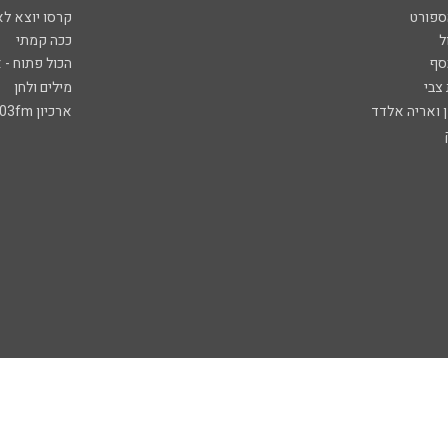
ספורט
קרסו יוצא לא
ל
ככה קמתי
סף
הכול פתוח - א
 צבי
מילים ולחן
ן ואריה אלדד
ארכיון 103fm