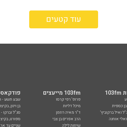
עוד קטעים
103
103fm מייעצים
פודקאסט
ע
פרופ' רפי קרסו
שבע תשע - 
ובן כספית
מיכל דליות
בן וינון, בקיצו
ל ואיל ברקוביץ'
ד"ר מאיה רוזמן
סג"ל וברקו -
ואלי אוחנה
הרב אפרים בן צבי
ספורט, בקיצו
שיחות לילה
שניים עד ארב