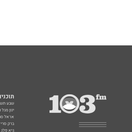
תוכניות fm
שבע תש
ינון מגל 
אראל סג"
ברק סרי 
גיא פלג