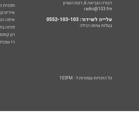
דבורה הנביאה 6, רמת השרון
תוכנית ה
radio@103.fm
איריס קו
עלייה לשידור: 0552-103-103
איפה הכ
בעלות שיחה רגילה
פנינה בת
רון קופמ
רז שכניק
כל הזכויות שמורות ל - 103FM