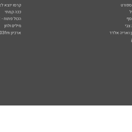
ספורט
קרסו יוצא לא
ל
ככה קמתי
סף
הכול פתוח - א
 צבי
מילים ולחן
ן ואריה אלדד
ארכיון 103fm