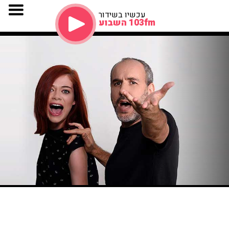
עכשיו בשידור
103fm השבוע