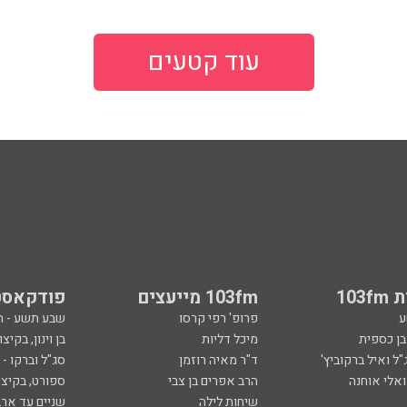
עוד קטעים
103
103fm מייעצים
פודקאסט
ע
פרופ' רפי קרסו
שבע תשע - 
ובן כספית
מיכל דליות
בן וינון, בקיצו
ל ואיל ברקוביץ'
ד"ר מאיה רוזמן
סג"ל וברקו -
ואלי אוחנה
הרב אפרים בן צבי
ספורט, בקיצו
שיחות לילה
שניים עד ארב