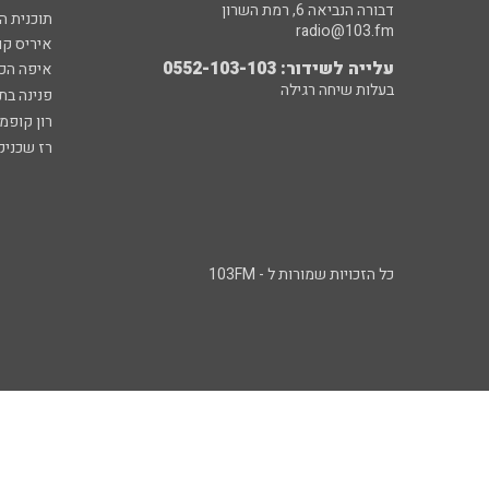
דבורה הנביאה 6, רמת השרון
תוכנית ה
radio@103.fm
איריס קו
עלייה לשידור: 0552-103-103
איפה הכ
בעלות שיחה רגילה
פנינה בת
רון קופמ
רז שכניק
כל הזכויות שמורות ל - 103FM