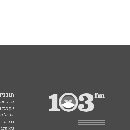
תוכניות fm
שבע תש
ינון מגל 
אראל סג"
ברק סרי 
גיא פלג