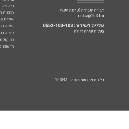
גיא פלג
דבורה הנביאה 6, רמת השרון
תוכנית ה
radio@103.fm
איריס קו
עלייה לשידור: 0552-103-103
איפה הכ
בעלות שיחה רגילה
פנינה בת
רון קופמ
רז שכניק
כל הזכויות שמורות ל - 103FM