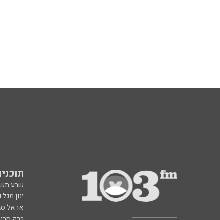
תוכניות fm
שבע תש
ינון מגל 
אראל סג"
ברק סרי 