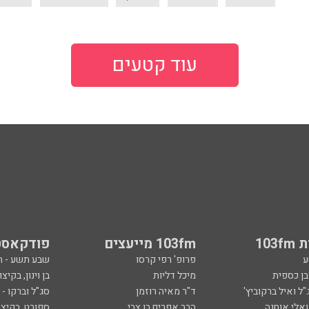
עוד קטעים
103
103fm מייעצים
פודקאסט
ע
פרופ' רפי קרסו
שבע תשע - 
ובן כספית
מיכל דליות
בן וינון, בקיצו
ל ואיל ברקוביץ'
ד"ר מאיה רוזמן
סג"ל וברקו -
ואלי אוחנה
הרב אפרים בן צבי
ספורט, בקיצו