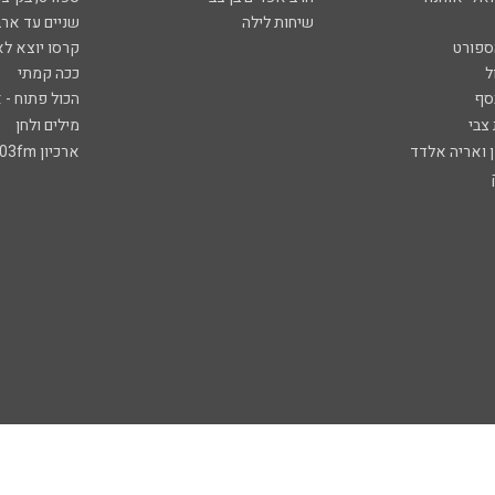
שיחות לילה
שניים עד ארב
ספורט
קרסו יוצא לא
ל
ככה קמתי
סף
הכול פתוח - א
 צבי
מילים ולחן
ן ואריה אלדד
ארכיון 103fm