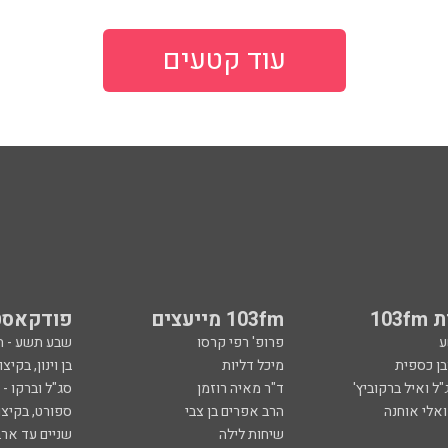
עוד קטעים
103
103fm מייעצים
פודקאסט
ע
פרופ' רפי קרסו
שבע תשע - 
ובן כספית
מיכל דליות
בן וינון, בקיצו
ל ואיל ברקוביץ'
ד"ר מאיה רוזמן
סג"ל וברקו -
ואלי אוחנה
הרב אפרים בן צבי
ספורט, בקיצו
שיחות לילה
שניים עד ארב