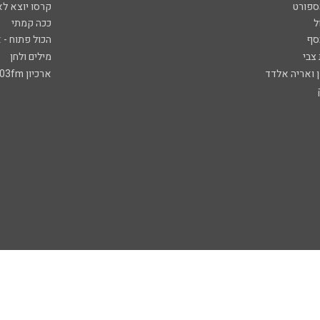
ספורט
קרסו יוצא לא
ל
ככה קמתי
סף
הכול פתוח - א
 צבי
מילים ולחן
ן ואריה אלדד
ארכיון 103fm