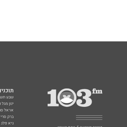
תוכניות fm
שבע תש
ינון מגל 
אראל סג"
ברק סרי 
גיא פלג