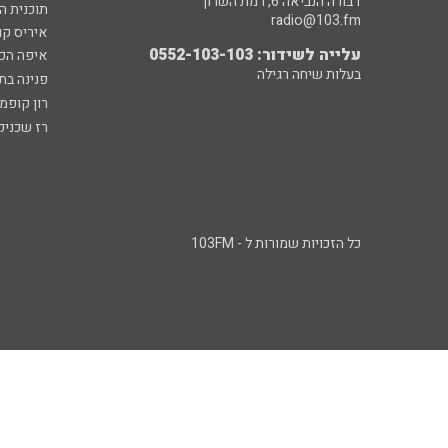
דבורה הנביאה 6, רמת השרון
תוכנית ה
radio@103.fm
איריס קו
עלייה לשידור: 0552-103-103
איפה הכ
בעלות שיחה רגילה
פנינה בת
רון קופמ
רז שכניק
כל הזכויות שמורות ל - 103FM