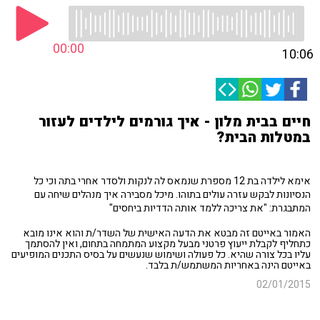
00:00
10:06
חיים בבית מלון - איך גורמים לילדים לעזור
במטלות הבית?
אימא לילדה בת 12 מספרת שנמאס לה לנקות ולסדר אחרי בתה וכי כל
הנסיונות לבקש עזרה עולים בתוהו. מיכל מסבירה איך מנהלים שיחה עם
המתבגרת: "את צריכה ללמד אותה הדדיות ביחסים"
האמור באייטם זה מבטא את הדעה האישית של השדר/ת והוא אינו מובא
כתחליף לקבלת ייעוץ פרטני מבעל מקצוע המתמחה בתחום, ואין להסתמך
עליו בכל צורה שהיא. כל פעולה ושימוש שנעשים על בסיס התכנים המופיעים
באייטם הינה באחריות המשתמש/ת בלבד.
02/01/2015