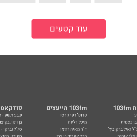
עוד קטעים
103
103fm מייעצים
פודקאסט
ע
פרופ' רפי קרסו
שבע תשע - 
ובן כספית
מיכל דליות
בן וינון, בקיצו
ל ואיל ברקוביץ'
ד"ר מאיה רוזמן
סג"ל וברקו -
ואלי אוחנה
הרב אפרים בן צבי
ספורט, בקיצו