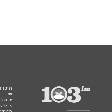
תוכניות fm
שבע תש
ינון מגל 
אראל סג"
ברק סרי 