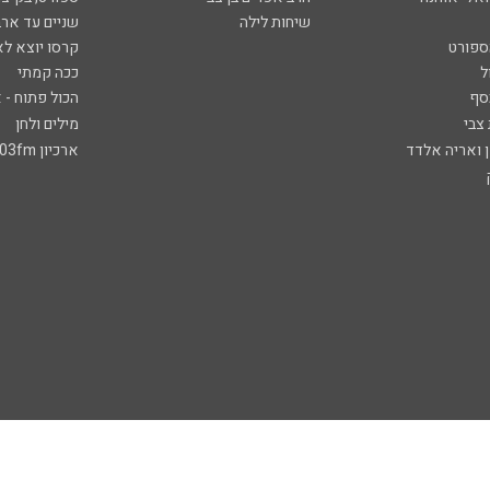
שיחות לילה
שניים עד ארב
ספורט
קרסו יוצא לא
ל
ככה קמתי
סף
הכול פתוח - א
 צבי
מילים ולחן
ן ואריה אלדד
ארכיון 103fm