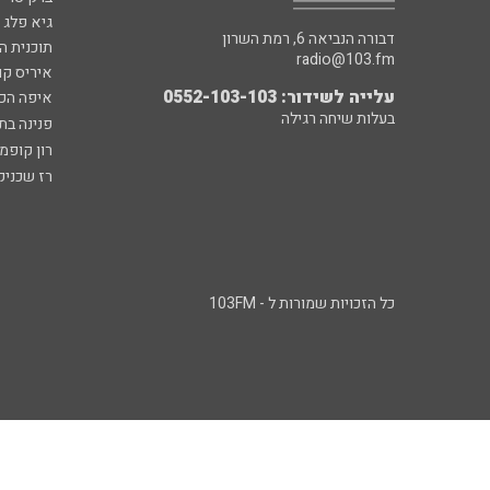
גיא פלג
דבורה הנביאה 6, רמת השרון
תוכנית ה
radio@103.fm
איריס קו
עלייה לשידור: 0552-103-103
איפה הכ
בעלות שיחה רגילה
פנינה בת
רון קופמ
רז שכניק
כל הזכויות שמורות ל - 103FM