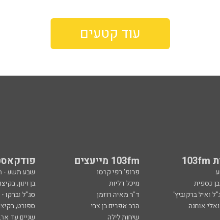
עוד קטעים
103
103fm מייעצים
פודקאסט
ע
פרופ' רפי קרסו
שבע תשע - 
ובן כספית
מיכל דליות
בן וינון, בקיצו
ל ואיל ברקוביץ'
ד"ר מאיה רוזמן
סג"ל וברקו -
ואלי אוחנה
הרב אפרים בן צבי
ספורט, בקיצו
שיחות לילה
שניים עד ארב