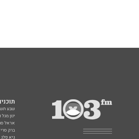
תוכניות fm
שבע תש
ינון מגל 
אראל סג"
ברק סרי 
גיא פלג