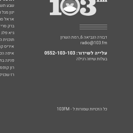
שבע תש
ינון מגל 
אראל סג"
ברק סרי 
גיא פלג
דבורה הנביאה 6, רמת השרון
תוכנית ה
radio@103.fm
איריס קו
עלייה לשידור: 0552-103-103
איפה הכ
בעלות שיחה רגילה
פנינה בת
רון קופמ
רז שכניק
כל הזכויות שמורות ל - 103FM