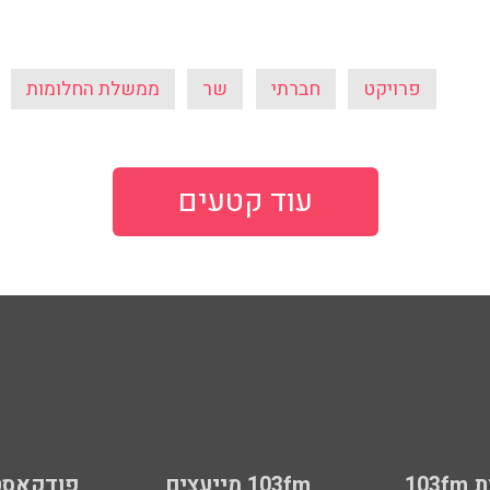
פרויקט
חברתי
שר
ממשלת החלומות
עוד קטעים
103
103fm מייעצים
פודקאסט