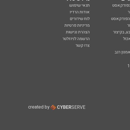
הפודקאסט
תנאי שימוש
ר
אודות הרדיו
 הפודקאסט
לוח שידורים
ר
מדיניות פרטיות
ע, בקיצור
הצהרת נגישות
כול
הרשמה לניוזלטר
צרו קשר
מנון רגב
created by
CYBER
SERVE