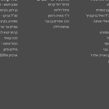
ע
פרופ' רפי קרסו
שבע תשע - 
ובן כספית
מיכל דליות
בן וינון, בקיצו
ל ואיל ברקוביץ'
ד"ר מאיה רוזמן
סג"ל וברקו -
ואלי אוחנה
הרב אפרים בן צבי
ספורט, בקיצו
שיחות לילה
שניים עד ארב
ספורט
קרסו יוצא לא
ל
ככה קמתי
סף
הכול פתוח - א
 צבי
מילים ולחן
ן ואריה אלדד
ארכיון 103fm