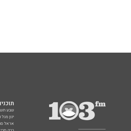
תוכניות fm
שבע תש
ינון מגל 
אראל סג"
ברק סרי 