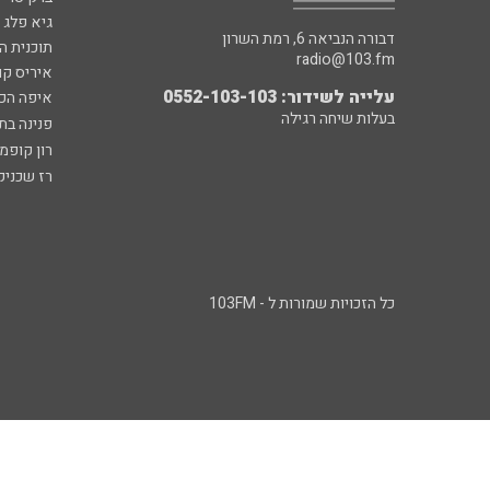
גיא פלג
דבורה הנביאה 6, רמת השרון
תוכנית ה
radio@103.fm
איריס קו
עלייה לשידור: 0552-103-103
איפה הכ
בעלות שיחה רגילה
פנינה בת
רון קופמ
רז שכניק
כל הזכויות שמורות ל - 103FM