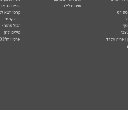
שיחות לילה
שניים עד ארב
ספורט
קרסו יוצא לא
ל
ככה קמתי
סף
הכול פתוח - א
 צבי
מילים ולחן
ן ואריה אלדד
ארכיון 103fm