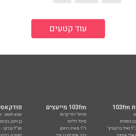
עוד קטעים
103
103fm מייעצים
פודקאסט
ע
פרופ' רפי קרסו
שבע תשע - 
ובן כספית
מיכל דליות
בן וינון, בקיצו
ל ואיל ברקוביץ'
ד"ר מאיה רוזמן
סג"ל וברקו -
ואלי אוחנה
הרב אפרים בן צבי
ספורט, בקיצו