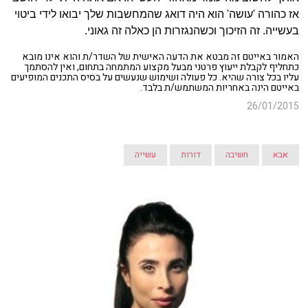
אז כהורה 'עושה' הוא היה דואג שהמחשבות שלך יבואו לידי ביטוי
בעשייה. זה הזיכוך וכשהנגזרות הן כאלה זה גאוני.
האמור באייטם זה מבטא את הדעה האישית של השדר/ת והוא אינו מובא
כתחליף לקבלת ייעוץ פרטני מבעל מקצוע המתמחה בתחום, ואין להסתמך
עליו בכל צורה שהיא. כל פעולה ושימוש שנעשים על בסיס התכנים המופיעים
באייטם הינה באחריות המשתמש/ת בלבד.
26/01/2015
אבא
חשיבה
דורות
עשייה