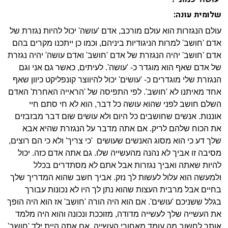
שלומית עונה:
עולם הנגזרות הוא עולם מורכב, אדם 'עושה' יכול להיות נגזרת של
אדם 'חושב' למרות הניגודיות ביניהם, וכמו כן ייתכנו מקרים בהם
אדם 'חושב' יהיה הנגזרת של אדם 'חושב' ואדם עושה' יהיה נגזרת
של אדם שאף הוא מוגדר כ- 'עושה'. לעיתים, כאשר גם אני וגם
הנגזרת שלי מוגדרים כ- 'עושים' יכול להיווצר קונפליקט כיוון שאף
אחד מאיתנו לא 'חושב'. לפי התפיסה של 'הראייה האחרת' האדם
השלם חושב לפני שהוא עושה כל דבר, הוא לא חי סתם חיי
אוננות. אנשים שחושבים כל היום ולא עושים שום דבר מבזבזים
את הכוח שלהם לריק. אם אתה מדבר על הנגזרת שהיא אבא
שלך דע כי הוא מסוג האנשים שעושים
'כי צריך' ולא כי הם רוצים,
מסיבה זו אביך לא נהנה מהעשייה שלו. גם אתה אדם כזה. יכול
להיות שאתה ואביך נגזרות אבל אתם לא מסתדרים בכלל
ולמעשה הוא עלול לעשות לך נזק. אביך חשב שהוא המדריך שלך
בחיים אבל מרבית העצות שהוא נתן לך היו לא נכונות עבורך
בגלל ששניכם 'עושים'. אם הוא היה הורה 'חושב' אז הוא היה הופך
את העשייה שלך לעשייה מדודה, מזוככת ונכונה והוא היה מלמד
אותך לחשוב מה עומד מאחורי העשייה. אם אתה היית ילד 'חושב'