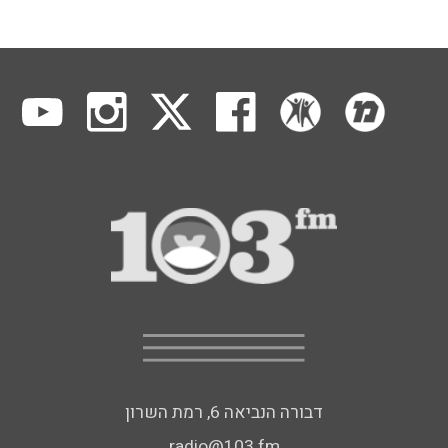
דבורה הנביאה 6, רמת השרון
radio@103.fm