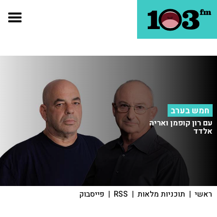
חמש בערב
עם רון קופמן ואריה
אלדד
ראשי
|
תוכניות מלאות
|
RSS
|
פייסבוק