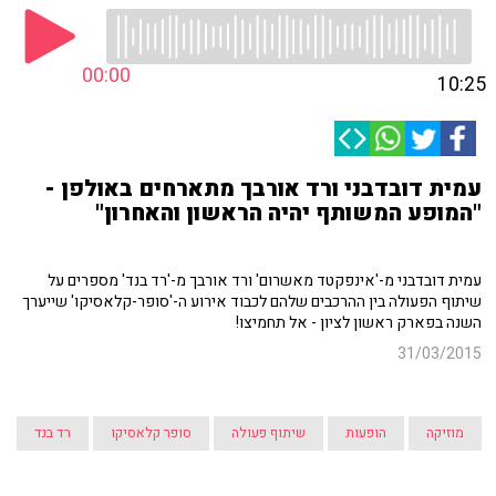
00:00
10:25
עמית דובדבני ורד אורבך מתארחים באולפן -
"המופע המשותף יהיה הראשון והאחרון"
עמית דובדבני מ-'אינפקטד מאשרום' ורד אורבך מ-'רד בנד' מספרים על
שיתוף הפעולה בין ההרכבים שלהם לכבוד אירוע ה-'סופר-קלאסיקו' שייערך
השנה בפארק ראשון לציון - אל תחמיצו!
31/03/2015
מוזיקה
הופעות
שיתוף פעולה
סופר קלאסיקו
רד בנד