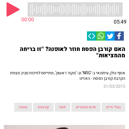
00:00
05:49
האם קורבן הפסח חוזר לאופנה? "זו בריחה
מהמציאות"
אסף גולן, עיתונאי ב-'NRG' וב-'מקור ראשון', מתייחס לוויכוח סביב מצוות
הקרבת קורבן הפסח - האזינו
31/03/2015
בעלי חיים
חגים ומועדים
פסח
קורבנות
מצווה