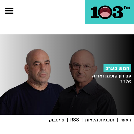
חמש בערב
עם רון קופמן ואריה
אלדד
ראשי
|
תוכניות מלאות
|
RSS
|
פייסבוק